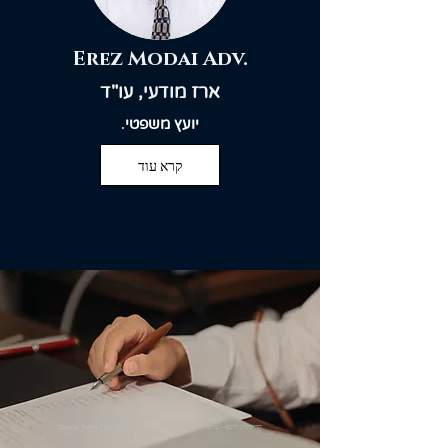
Erez Modai Adv.
ארז מודעי, עו"ד
יועץ משפטי
.
קרא עוד
Krispin, Roufe - Law Firm | קריספין, רופא - עורכי דין - קריספין רופא - עו"ד