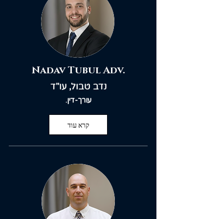
Nadav Tubul Adv.
נדב טבול, עו"ד
עורך-דין.
קרא עוד