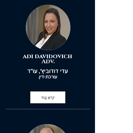
adi david
ovich
Adv.
עדי דודוביץ', עו"ד
עורכת-דין
.
קרא עוד